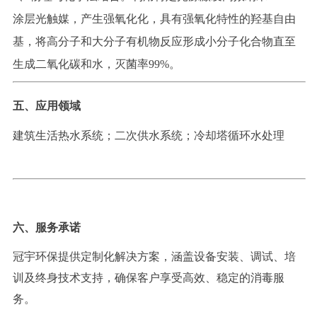
涂层
光
触媒，
产生强氧
化化，
具有
强氧
化特性的
羟基自由
基
，
将高分子和大分子有机物反应形成小分子化合物
直至
生成二氧化
碳和
水，灭菌率
99
%
。
五、应用领域
建筑生活热水系统
；
二次供水系统
；
冷却塔循环水处理
六
、服务承诺
冠宇环保提供定制化解决方案，涵盖设备安装、调试、培
训及终身技术支持，确保客户享受高效、稳定的消毒服
务。