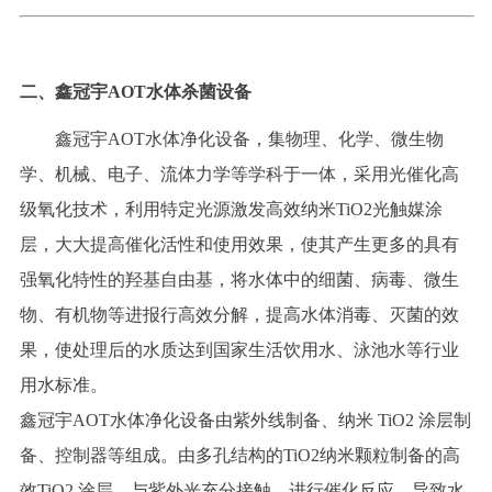
二、
鑫冠宇
AOT水体杀菌设备
鑫冠宇
AOT
水体
净化设备，集物理、化学、微生物
学、机械、电子、流体力学等学科于一体，采用光催化高
级氧化技术，
利用特定
光源激发高效纳米
TiO2
光
触媒涂
层，
大大提高
催化活性
和使用效果，
使
其
产生
更多
的具有
强氧化特性的羟基自由基，
将
水体中的细菌、病毒、微生
物、有机物等进报行高效分解，
提高
水体消毒、灭菌的效
果，
使
处理后的水质达到国
家
生活饮用水、泳池水等行业
用水标准。
鑫冠宇
AOT
水体净化设备由
紫外线制备、
纳米
TiO2 涂层
制
备
、
控制器
等组成
。由
多
孔
结构
的
TiO2
纳米颗粒制备
的
高
效
TiO2 涂层
，与
紫外光充分
接触，
进行催化反应，
导致
水