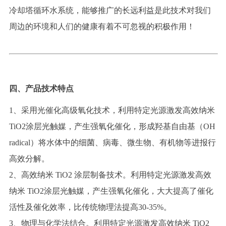
冷却塔循环水系统，能够推广的长远利益是此技术对我们
周边的环境和人们的健康有着不可忽视的积极作用！
四、产品技术特点
1、
采用
光催化高级氧化技术，
利用特定
光源激发高效纳米
TiO2涂层
光
触媒，
产生强氧
化催化，
形成
羟基自由基（
OH
radical）将水体中的细
菌、病毒、微生物、有机物等
进报
行
高效分解。
2、高效
纳米
TiO2 涂层制备
技术。利用特定
光源激发高效
纳米
TiO2涂层
光
触媒，
产生强氧
化催化
，
大大提高了催化
活性
及
催化效率
，
比传统物理法提高
30
-35%。
3
、物理
与化学法结合
。利用特定
光源激发高效纳米
TiO2