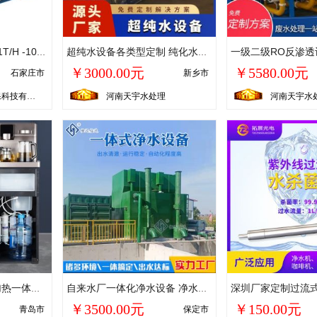
矿泉水设备 超滤设备 1T/H -100T / H 实力商家 支持定制
超纯水设备各类型定制 纯化水设备 反渗透设备天宇水处理设备厂家
￥3000.00元
￥5580.00元
石家庄市
新乡市
石家庄飞岳环保科技有限公司
河南天宇水处理
河南天宇水
羽燕净水器家用直饮加热一体机办公立式自来水过滤5级超滤净饮机
自来水厂一体化净水设备 净水装置设备 一体式净水站原水处理设备
￥3500.00元
￥150.00元
青岛市
保定市