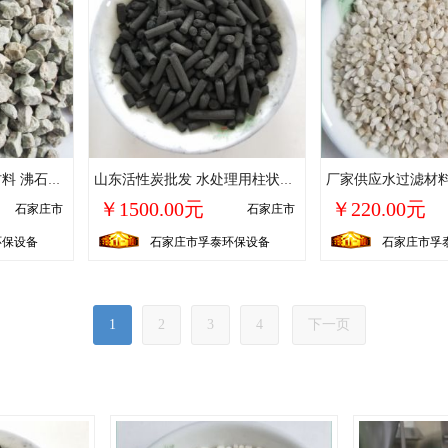
青岛厂家供应水过滤材料 沸石颗粒滤料 饲料级绿沸石 诚信经营
山东活性炭批发 水处理用柱状煤质活性炭过滤材料 量大从优
￥1500.00元
￥220.00元
石家庄市
石家庄市
环保设备
石家庄市孚泰环保设备
石家庄市孚
1
2
3
4
下一页