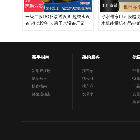
一级二级RO反渗透设备 超纯水设
净水器家用五级超
备 超滤设备 去离子水设备厂家
水机能量机礼品会
新手指南
采购服务
供
新用户注册
找专家
找专
供应商入门
找公司
找商
操作指南
找产品
产品
链企通档案
发需求
发需
看展