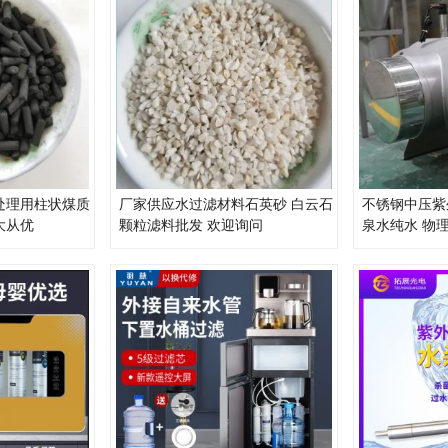
处理用柱状煤质
厂家供应水过滤材料石英砂 白云石
不锈钢中压紫
大从优
颗粒滤料批发 欢迎询问
泉水纯水 物