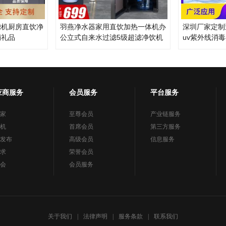
滤机厨房直饮净
羽燕净水器家用直饮加热一体机办
深圳厂家定制
销礼品
公立式自来水过滤5级超滤净饮机
uv紫外线消
应商服务
会员服务
平台服务
家
至尊会员
产业链服务
机
首席会员
第三方服务
发布
高级会员
信息服务
求
荣誉会员
会
会员服务
关于我们
|
法律声明
|
服务条款
|
联系我们