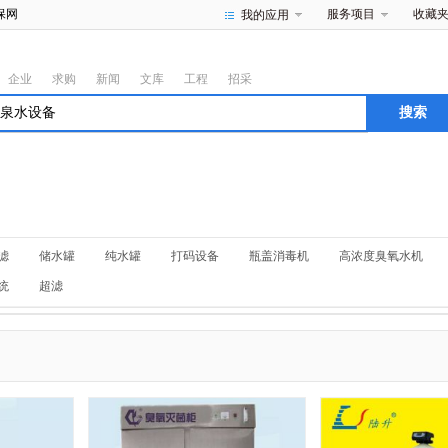
保网
服务项目
收藏
我的应用
企业
求购
新闻
文库
工程
招采
滤
储水罐
纯水罐
打码设备
瓶盖消毒机
高浓度臭氧水机
统
超滤