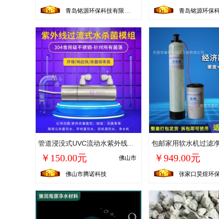
青岛铭源环保科技有限公司
管道浸没式UVC流动水紫外线杀菌器 生活工业过流式动态水净化消毒
￥150.00元
￥949.00元
佛山市
佛山市腾诺科技
张家口昊煜环