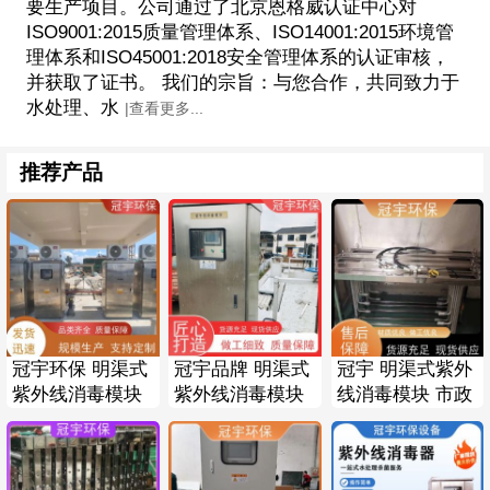
要生产项目。公司通过了北京恩格威认证中心对
ISO9001:2015质量管理体系、ISO14001:2015环境管
理体系和ISO45001:2018安全管理体系的认证审核，
并获取了证书。 我们的宗旨：与您合作，共同致力于
水处理、水
|查看更多...
推荐产品
冠宇环保 明渠式
冠宇品牌 明渠式
冠宇 明渠式紫外
紫外线消毒模块
紫外线消毒模块
线消毒模块 市政
工业废水 石英套
污水厂提标改造
污水处理 自控系
管透紫率93%以
处理水量
统PLC触摸屏
上
3000m3/d