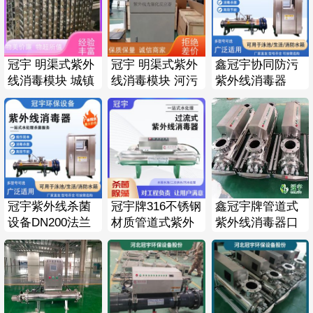
冠宇 明渠式紫外
冠宇 明渠式紫外
鑫冠宇协同防污
线消毒模块 城镇
线消毒模块 河污
紫外线消毒器
污水处理 水位控
水处理 配套自动
14S104标准带强
制系统
溢流堰
度检测自动清洗
微电解
冠宇紫外线杀菌
冠宇牌316不锈钢
鑫冠宇牌管道式
设备DN200法兰
材质管道式紫外
紫外线消毒器口
承压16公斤可处
线消毒器口径可
径DN150法兰
理200吨生活饮用
定制
PN16处理100吨
水
水