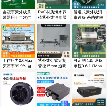
鑫冠宇紫外线杀
PVC材质海水养
管道式紫外线消
菌器用于二次供
殖紫外线消毒器
毒设备 杀菌效率
水项目杀菌率
纸箱，木箱 型号
98 电压220 全自
99%管道式安装
GYC-35 莱邵斯
动 型号300W
成本低
工作压力0.6Mpa
紫外线灯管定制
可定制 1套 设备
灭藻率99.9% 自
管径15mm 透明
承压0.6-1.0Mpa
来水厂二次供水
额定功率220 支
管道过流式杀菌
紫外线消毒器
持
器紫外线消毒