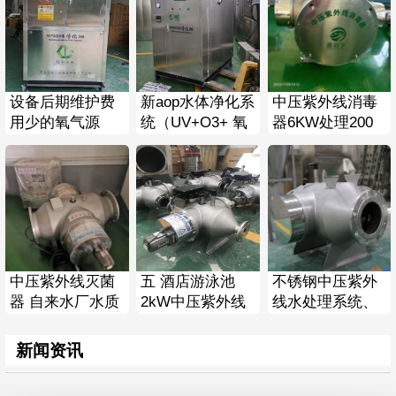
设备后期维护费
新aop水体净化系
中压紫外线消毒
用少的氧气源
统（UV+O3+ 氧
器6KW处理200
AOP 氧化催化系
化）鑫冠宇厂家
吨泳池循环水带
统 水产养殖水处
定制可接受OEM
PLC智能控制
理
中压紫外线灭菌
五 酒店游泳池
不锈钢中压紫外
器 自来水厂水质
2kW中压紫外线
线水处理系统、
净化装置 西门子
水处理系统带
矿泉水纯水 物理
PLC触摸屏
PLC可实时监控
杀菌水质达标装
新闻资讯
置