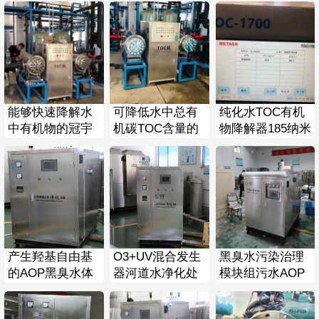
紫外线消毒器
TOC有机碳去除
器 电子超纯水水
降解
质处理设备
能够快速降解水
可降低水中总有
纯化水TOC有机
中有机物的冠宇
机碳TOC含量的
物降解器185纳米
300W紫外线TOC
冠宇185纳米紫外
双波段紫外线有
降解处理设备
线降解器DN25
机碳去除器装置
产生羟基自由基
O3+UV混合发生
黑臭水污染治理
的AOP黑臭水体
器河道水净化处
模块组污水AOP
臭氧紫外光催化
理一体机AOP 氧
氧气源臭氧紫外
氧化系统
化催化系统模块
混合 氧化装置