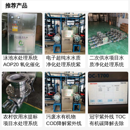
推荐产品
泳池水处理系统
电子超纯水水质
二次供水项目水
AOP20 氧化催化
净化处理系统紫
质净化处理系统
系统 总处理量
外线TOC去除降
管道过流式紫外
160m³/h
解器
线杀菌器
农村饮用水提标
污废水有机物
冠宇紫外线 TOC
项目水处理系统
COD降解紫外线
有机碳降解去除