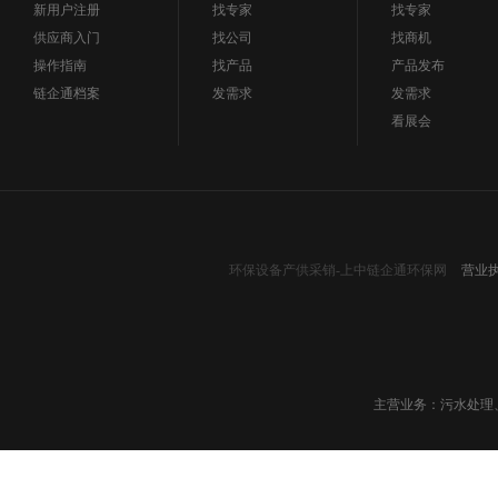
新用户注册
找专家
找专家
供应商入门
找公司
找商机
操作指南
找产品
产品发布
链企通档案
发需求
发需求
看展会
环保设备产供采销-上中链企通环保网
营业
主营业务：污水处理