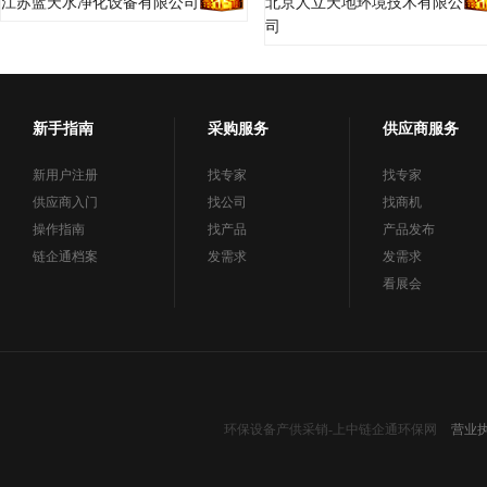
江苏蓝天水净化设备有限公司
北京人立天地环境技术有限公
司
新手指南
采购服务
供应商服务
新用户注册
找专家
找专家
供应商入门
找公司
找商机
操作指南
找产品
产品发布
链企通档案
发需求
发需求
看展会
环保设备产供采销-上中链企通环保网
营业