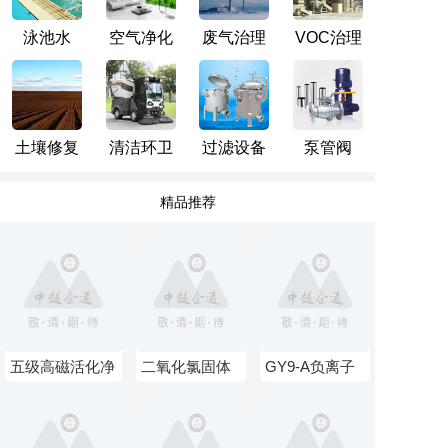
柱后延伸系统
2026-06-21
泳池水
空气净化
废气治理
VOC治理
总磷总氮分析仪
2026-06-21
新能源环卫车
2026-06-21
土壤修复
清洁环卫
过滤设备
泵管阀
精品推荐
五级高磁活化净
二氧化氯固体
GY9-A负离子
水器
释放剂投加器
空气净化器