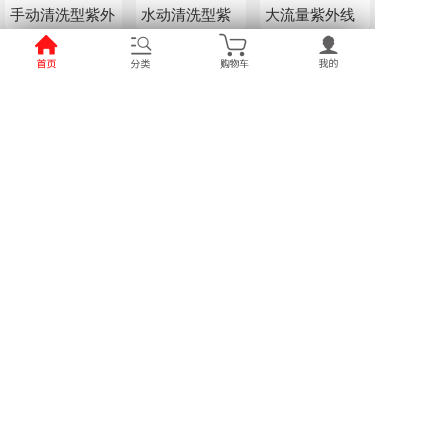
手动清洗型紫外
水动清洗型紫
大流量紫外线
线消毒器
外线消毒器
消毒器
不锈钢板框压滤
程控自动高压
多袋式过滤器
机
隔膜压滤机
碳钢对焊管件系
异径三通(不锈
不锈钢法兰系
列
钢)
列