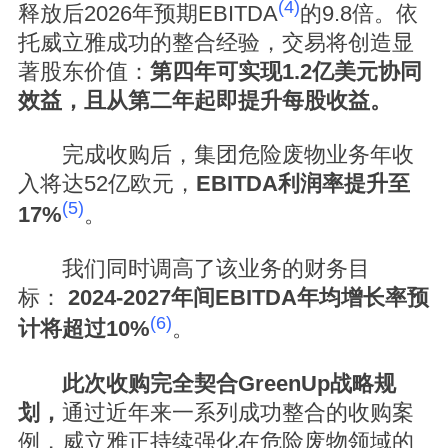
(4)
释放后2026年预期EBITDA
的9.8倍。依
托威立雅成功的整合经验，交易将创造显
著股东价值：
第四年可实现1.2亿美元协同
效益，且从第二年起即提升每股收益。
完成收购后，集团危险废物业务年收
入将达52亿欧元，
EBITDA利润率提升至
(5)
17%
。
我们同时调高了该业务的财务目
标：
2024-2027年间EBITDA年均增长率预
(6)
计将
超过10%
。
此次收购完全契合GreenUp战略规
划，
通过近年来一系列成功整合的收购案
例，威立雅正持续强化在危险废物领域的