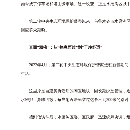
如今成了停车场和塔山缘市场。这一蜕变，正是水磨沟区以中
第二轮中央生态环境保护督察以来，乌鲁木齐市水磨沟区始
回应群众期盼。
直面“顽疾”：从“掩鼻而过”到“干净舒适”
2022年4月，第二轮中央生态环境保护督察进驻新疆期间
生活。
这里原是自建房拆迁后的闲置地块，因长期缺乏管理，逐渐
水难排，异味四散，每当附近居民穿过这条不到300米的路
接到信访件后，水磨沟区委、区政府，迅速统筹协调，组