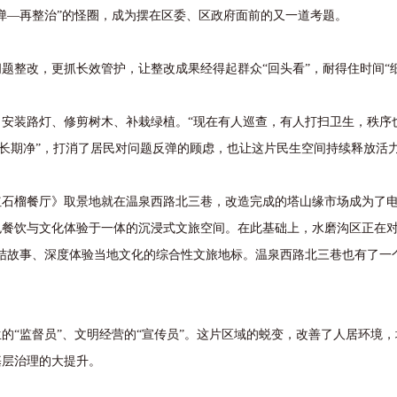
—再整治”的怪圈，成为摆在区委、区政府面前的又一道考题。
整改，更抓长效管护，让整改成果经得起群众“回头看”，耐得住时间“细
装路灯、修剪树木、补栽绿植。“现在有人巡查，有人打扫卫生，秩序
“长期净”，打消了居民对问题反弹的顾虑，也让这片民生空间持续释放活
红石榴餐厅》取景地就在温泉西路北三巷，改造完成的塔山缘市场成为了
餐饮与文化体验于一体的沉浸式文旅空间。在此基础上，水磨沟区正在对
结故事、深度体验当地文化的综合性文旅地标。温泉西路北三巷也有了一
“监督员”、文明经营的“宣传员”。这片区域的蜕变，改善了人居环境，
基层治理的大提升。