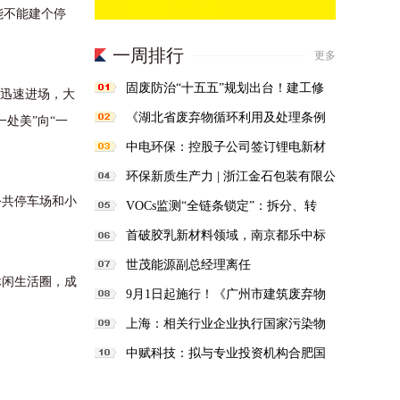
能不能建个停
一周排行
更多
固废防治“十五五”规划出台！建工修
伍迅速进场，大
复抢抓固废领域新机遇
《湖北省废弃物循环利用及处理条例
处美”向“一
（草案）》征求意见
中电环保：控股子公司签订锂电新材
料一体化合同5350万元
环保新质生产力 | 浙江金石包装有限公
公共停车场和小
司年产10000t医药复合包装材料VOCs
VOCs监测“全链条锁定”：拆分、转
吸附回收项目
包、分包一律禁止
首破胶乳新材料领域，南京都乐中标
河南大树实业丁腈胶乳油气回收项目
世茂能源副总经理离任
休闲生活圈，成
9月1日起施行！《广州市建筑废弃物
处置核准管理办法》发布
上海：相关行业企业执行国家污染物
排放标准一类水污染物特别排放限值
中赋科技：拟与专业投资机构合肥国
投共同投资收购军科正源