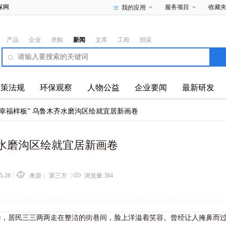
保网
服务项目
收藏
我的应用
产品
企业
求购
新闻
文库
工程
招采
政策法规
环保观察
人物公益
企业要闻
最新研发
“幸福样板” 乌鲁木齐水磨沟区绘就宜居新画卷
齐水磨沟区绘就宜居新画卷
5-28
来源： 第三方
浏览量:384
居民三三两两走在整洁的街巷间，脸上洋溢着笑容。曾经让人掩鼻而过的