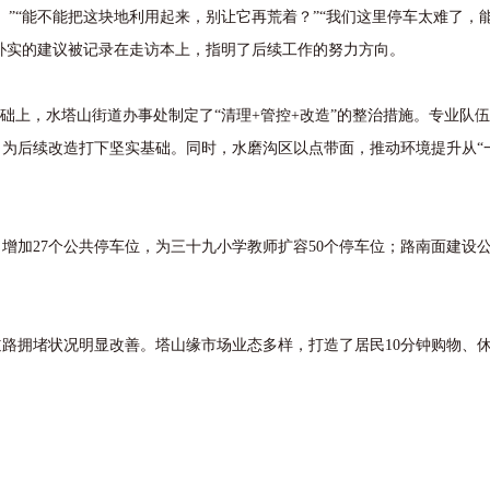
“能不能把这块地利用起来，别让它再荒着？”“我们这里停车太难了，
条朴实的建议被记录在走访本上，指明了后续工作的努力方向。
上，水塔山街道办事处制定了“清理+管控+改造”的整治措施。专业队
为后续改造打下坚实基础。同时，水磨沟区以点带面，推动环境提升从“一
加27个公共停车位，为三十九小学教师扩容50个停车位；路南面建设
拥堵状况明显改善。塔山缘市场业态多样，打造了居民10分钟购物、