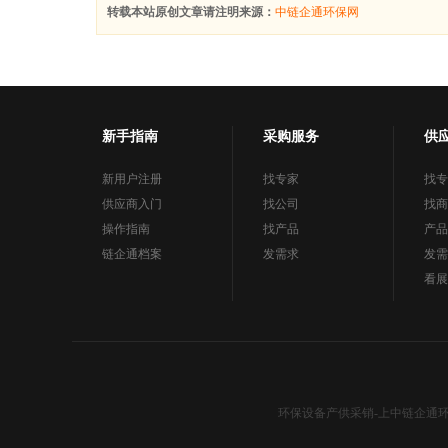
转载本站原创文章请注明来源：
中链企通环保网
新手指南
采购服务
供
新用户注册
找专家
找专
供应商入门
找公司
找商
操作指南
找产品
产品
链企通档案
发需求
发需
看展
环保设备产供采销-上中链企通