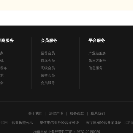
应商服务
会员服务
平台服务
家
至尊会员
产业链服务
机
首席会员
第三方服务
发布
高级会员
信息服务
求
荣誉会员
会
会员服务
关于我们
|
法律声明
|
服务条款
|
联系我们
环保网
营业执照公示
增值电信业务经营许可证
医疗器械经营备案凭证
ICP
增值电信业务经营许可证： 冀B2-20190030