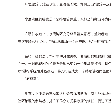
环境整治，难在攻坚，更难在长效。如何走出“整治—反弹
水磨沟区的答案是：坚持建管并重，既抓当前突出环境问题
在硬件改造上，水磨沟区充分尊重群众意愿，整治巷道、安
在这里经营很安心。”塔山缘市场一位商户说。从“一时清”到
值得一提的是，2025年10月在央视一套播出的电视剧《
之一。当时电视剧的拍摄布景地已变为一个集场景打卡、特色
厅”进行系统性升级改造，将其打造成为一个持续讲述民族团
——“石榴巷”。
现在，不少居民主动加入社会志愿者队伍，成为环境卫生的
社区治理的参与感，提升了群众对党委政府的信任，促进了