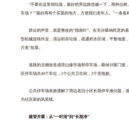
“不要在这里倒垃圾，最好把旁边路也修一下，再种点树。”
车场？”“最好再有个买菜的地方，方便我们老年人。”一条
群众的声音，就是整改的“指南针”。在充分吸纳民意的基础
型机械连续作业，清运积存垃圾，疏通积水区域，平整地面，
片美”拓展。
道路的北侧改造成塔山缘市场和停车场，吸纳18家门面，增
区停车场共40个车位，2个公共卫生间，2个充电桩。
公共停车场有效缓解了周边老旧小区长期停车难问题，道路
为社区新的风景线。
建管并重：从“一时清”到“长期净”