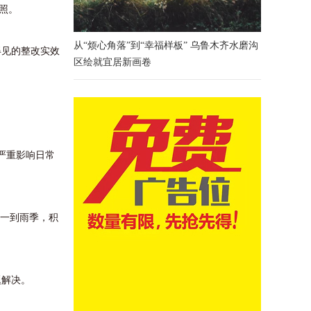
照。
从“烦心角落”到“幸福样板” 乌鲁木齐水磨沟
见的整改实效
区绘就宜居新画卷
严重影响日常
一到雨季，积
题解决。