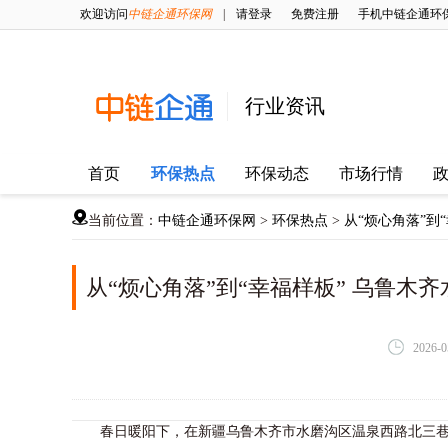
欢迎访问
中链企通环保网
|
请登录
免费注册
手机中链企通环
行业资讯
首页
环保热点
环保动态
市场行情
当前位置：
中链企通环保网
>
环保热点
>
从“烦心角落”到
从“烦心角落”到“幸福样板” 乌鲁木
2026-0
春日暖阳下，在新疆乌鲁木齐市水磨沟区温泉西路北三巷，