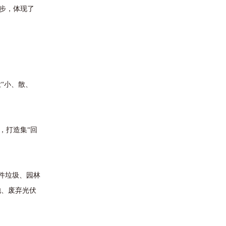
步，体现了
“小、散、
，打造集“回
件垃圾、园林
池、废弃光伏