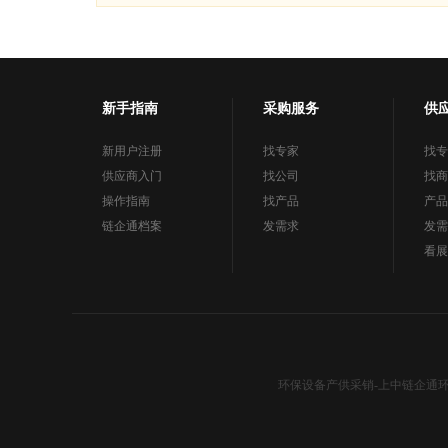
新手指南
采购服务
供
新用户注册
找专家
找专
供应商入门
找公司
找商
操作指南
找产品
产品
链企通档案
发需求
发需
看展
环保设备产供采销-上中链企通