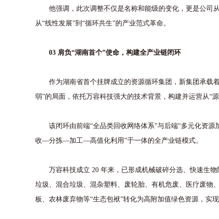
他强调，此次调整不仅是名称和能级的变化，更是公司从“
从“线性发展”到“循环共生”的产业范式革命。
03 肩负“湖南首个”使命，构建全产业链闭环
作为湖南省首个挂牌成立的资源循环集团，新集团承载着整
弱”的局面，依托万容科技强大的技术背景，构建并运营从“源
该闭环由前端“全品类回收网络体系”与后端“多元化资源加
收—分拣—加工—高值化利用”于一体的全产业链模式。
万容科技成立 20 年来，已形成机械破碎分选、快速生物
垃圾、混合垃圾、混杂塑料、废轮胎、有机危废、医疗废物
板、农林废弃物等“生态包袱”转化为高附加值绿色资源，实