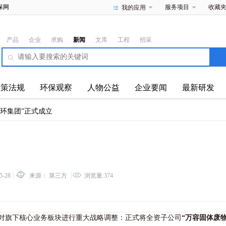
保网
服务项目
收藏
我的应用
产品
企业
求购
新闻
文库
工程
招采
政策法规
环保观察
人物公益
企业要闻
最新研发
环集团”正式成立
5-28
来源： 第三方
浏览量:374
对旗下核心业务板块进行重大战略调整：正式将全资子公司
“万容固体废