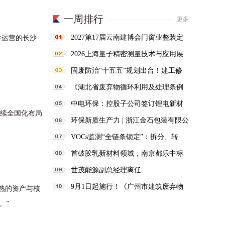
一周排行
更多
2027第17届云南建博会门窗业整装定
并运营的长沙
制智能家居卫浴建材展会
2026上海量子精密测量技术与应用展
将于11月10日开幕！
固废防治“十五五”规划出台！建工修
复抢抓固废领域新机遇
《湖北省废弃物循环利用及处理条例
（草案）》征求意见
中电环保：控股子公司签订锂电新材
续全国化布局
料一体化合同5350万元
环保新质生产力 | 浙江金石包装有限公
司年产10000t医药复合包装材料VOCs
VOCs监测“全链条锁定”：拆分、转
吸附回收项目
包、分包一律禁止
首破胶乳新材料领域，南京都乐中标
河南大树实业丁腈胶乳油气回收项目
世茂能源副总经理离任
9月1日起施行！《广州市建筑废弃物
熟的资产与核
处置核准管理办法》发布
。”