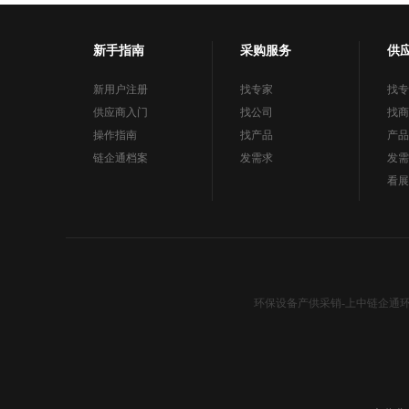
新手指南
采购服务
供
新用户注册
找专家
找专
供应商入门
找公司
找商
操作指南
找产品
产品
链企通档案
发需求
发需
看展
环保设备产供采销-上中链企通