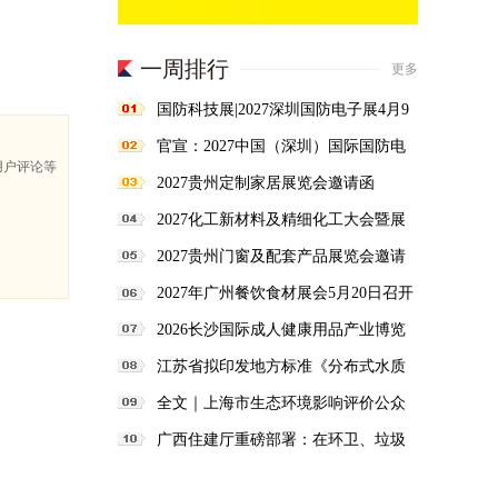
一周排行
更多
国防科技展|2027深圳国防电子展4月9
日启幕
官宣：2027中国（深圳）国际国防电
用户评论等
子博览会
2027贵州定制家居展览会邀请函
2027化工新材料及精细化工大会暨展
览会定档苏州
2027贵州门窗及配套产品展览会邀请
函
2027年广州餐饮食材展会5月20日召开
2026长沙国际成人健康用品产业博览
会
江苏省拟印发地方标准《分布式水质
净化工程技术要求（征求意见稿）》
全文｜上海市生态环境影响评价公众
参与办法，自8月15日起施行
广西住建厅重磅部署：在环卫、垃圾
治理方面全面应用AI技术