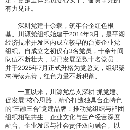
定，更是全体党员凝心实干、奋勇争先的
有力见证。
深耕党建十余载，筑牢台企红色根
基。川源党组织始建于2014年3月，是平湖
经济技术开发区内成立较早的台资企业党
组织。自成立之初仅有3名党员，十余年间
队伍不断壮大，现已发展至数十名党员，
并于2025年7月正式升格为党总支，组织架
构持续完善，红色力量不断积蓄。
一直以来，川源党总支深耕“抓党建、
促发展”核心思路，精心打造独具台企特色
的“三融三合”党建品牌：推动党组织与群团
组织相融共生、企业文化与生产经营深度
融合、企业发展与社会责任双向融合。以