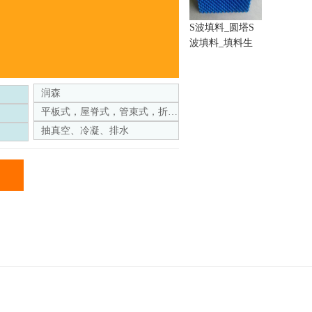
S波填料_圆塔S
波填料_填料生
产厂家
润森
平板式，屋脊式，管束式，折流板
抽真空、冷凝、排水