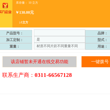
库存量：
10
立方
￥130.00元
≥1立方
产品型号：
品牌：
是
加工定制：
型式：
材质不同片距不同重量不同
重量：
用途：
该店铺暂未开通在线交易功能
一键拨号
联系生产商：
0311-66567128