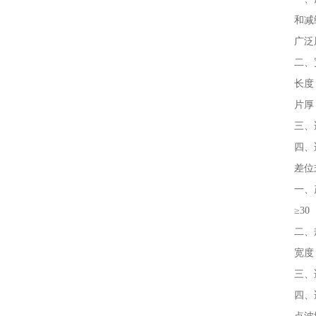
和减
广泛
二、宽
长度
片厚：
三、
四、
差位
一、
≥30
二、
宽度：
三、
四、