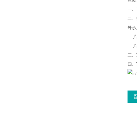
点波
一、
二、
外形尺
片距
片厚：
三、
四、