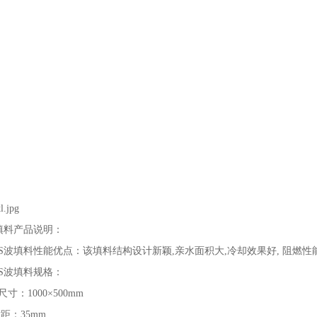
填料产品说明：
S波填料性能优点：该填料结构设计新颖,亲水面积大,冷却效果好, 阻燃性
S波填料规格：
寸：1000×500mm
：35mm