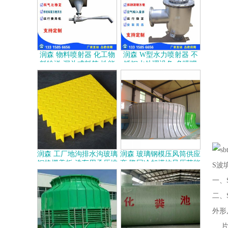
润森 物料喷射器 化工物
润森 W型水力喷射器 不
料输送 漏斗式料筒 性能
锈钢水处理设备 多喷嘴
稳固 比例混合器 可定制
抽真空混合 可拆卸清理
润森 工厂地沟排水沟玻璃
润森 玻璃钢模压风筒供应
钢格栅盖板 洗车用承压排
商 隆回冷却塔抗风压节能
S波
水沟盖板格栅
导流风筒
一、
二、
外形尺
片距