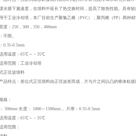
缓水膜下溅速度，在填料中延长了热交换时间，提高了散热性能。具有较
用于工业冷却塔，本厂目前生产聚氯乙烯（PVC），聚丙烯（PP）两种材
度：250，300，350，400mm
：不限。
0.35-0.5mm
适用温度：65℃～－35℃
适用范围：工业冷却塔
式正弦波填料
产品特点：差位式正弦填料由正弦波差而成，片与片之间以凸的锥体粘接
规格：
 500mm 长度： 1000～1500mm 。片厚：0.35-0.5mm
适用温度：65℃～－35℃
适用范围：