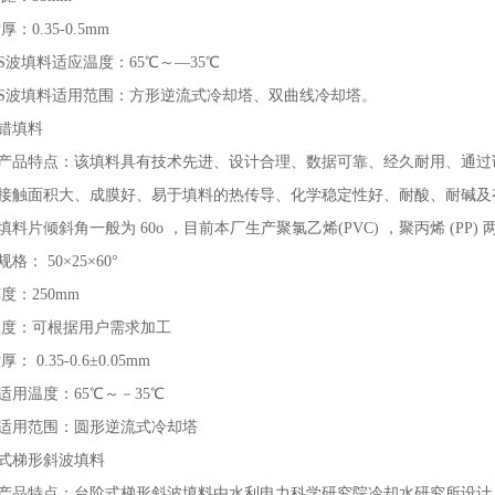
0.35-0.5mm
S波填料适应温度：65℃～—35℃
S波填料适用范围：方形逆流式冷却塔、双曲线冷却塔。
错填料
产品特点：该填料具有技术先进、设计合理、数据可靠、经久耐用、通过
接触面积大、成膜好、易于填料的热传导、化学稳定性好、耐酸、耐碱及
填料片倾斜角一般为 60o ，目前本厂生产聚氯乙烯(PVC) ，聚丙烯 (PP
格： 50×25×60°
：250mm
：可根据用户需求加工
 0.35-0.6±0.05mm
适用温度：65℃～－35℃
适用范围：圆形逆流式冷却塔
式梯形斜波填料
产品特点：台阶式梯形斜波填料由水利电力科学研究院冷却水研究所设计