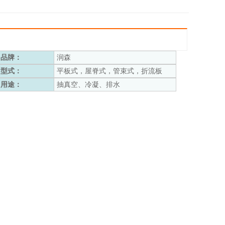
品牌：
润森
型式：
平板式，屋脊式，管束式，折流板
用途：
抽真空、冷凝、排水