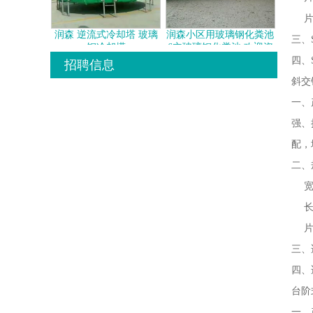
片厚：
润森 逆流式冷却塔 玻璃
润森小区用玻璃钢化粪池
三、
钢冷却塔
6立玻璃钢化粪池 欢迎咨
询
四、
招聘信息
斜交
一、
强、
配，
二、规
宽度
长度
片厚：
三、
四、
台阶
一、