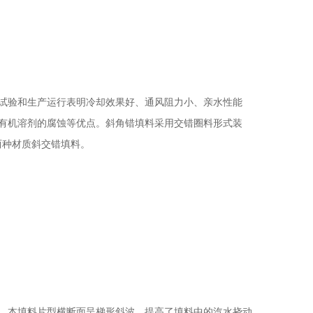
试验和生产运行表明冷却效果好、通风阻力小、亲水性能
有机溶剂的腐蚀等优点。斜角错填料采用交错圈料形式装
) 两种材质斜交错填料。
，本填料片型横断面呈梯形斜波，提高了填料中的汽水挠动