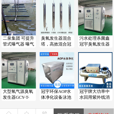
二泉集团 可提升
臭氧发生器混合
污水处理杀菌鑫
管式曝气器 曝气
塔，高效混合冠
冠宇臭氧发生器
头 污水处理设备
宇品质厂家直销
空气源可定制
可定制
大型氧气源臭氧
冠宇环保AOP水
冠宇牌大功率中
发生器GCY-T-
体净化设备泳池
水回用紫外线消
300冠宇牌碳钢
水臭氧加紫外线
毒器再生水杀菌
材质带空压机
双重杀菌处理
再利用一体式设