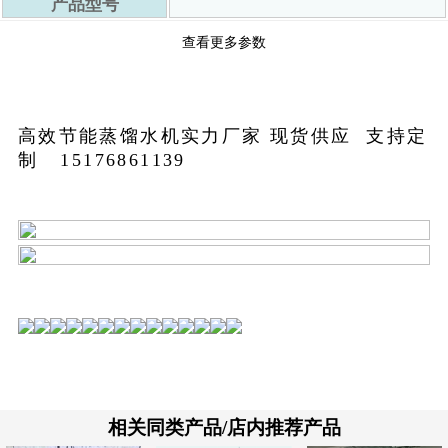
3
产品型号
重量
9公斤
查看更多参数
重量
9公斤
重量
9公斤
4
重量
9公斤
高效节能蒸馏水机实力厂家 现货供应 支持定
重量
9公斤
制 15176861139
重量
9公斤
重量
9公斤
重量
9公斤
5
杆长
41mm
杆长
41mm
杆长
41mm
杆长
41mm
杆长
41mm
6
杆长
41mm
相关同类产品/店内推荐产品
杆长
41mm