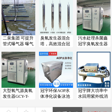
杆长
41mm
尺寸
450*350*950
7
尺寸
450*350*950
尺寸
450*350*950
尺寸
450*350*950
二泉集团 可提升
臭氧发生器混合
污水处理杀菌鑫
尺寸
450*350*950
管式曝气器 曝气
塔，高效混合冠
冠宇臭氧发生器
尺寸
450*350*950
头 污水处理设备
宇品质厂家直销
空气源可定制
8
可定制
尺寸
450*350*950
尺寸
450*350*950
厂家
顺选壹shunxuan
厂家
顺选壹shunxuan
厂家
顺选壹shunxuan
9
大型氧气源臭氧
冠宇环保AOP水
冠宇牌大功率中
厂家
顺选壹shunxuan
发生器GCY-T-
体净化设备泳池
水回用紫外线消
厂家
顺选壹shunxuan
300冠宇牌碳钢
水臭氧加紫外线
毒器再生水杀菌
厂家
顺选壹shunxuan
材质带空压机
双重杀菌处理
再利用一体式设