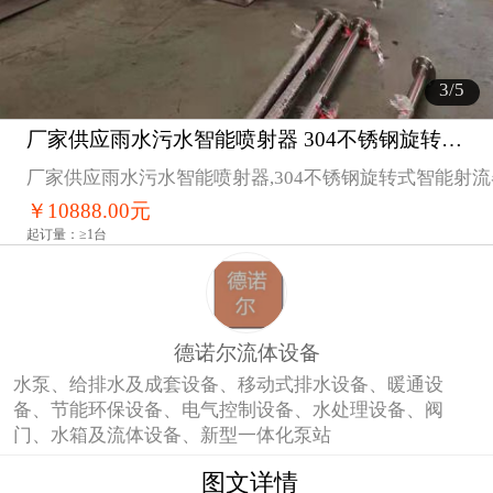
3
/5
厂家供应雨水污水智能喷射器 304不锈钢旋转式智能射流器出厂报价
1
厂家供应雨水污水智能喷射器,304不锈钢旋转式智能射
￥
10888.00
元
起订量：≥1台
2
德诺尔流体设备
水泵、给排水及成套设备、移动式排水设备、暖通设
备、节能环保设备、电气控制设备、水处理设备、阀
门、水箱及流体设备、新型一体化泵站
图文详情