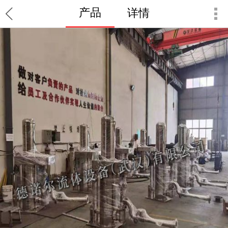
产品
详情