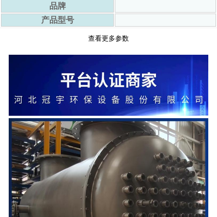
3
品牌
产品型号
货号
hh00344907
查看更多参数
材质
不锈钢/钛
4
质保
15个月
商品品类
消毒
总功率
8000-100000W
订货号
dhh00344907
加工定制
是
5
尺 寸
定制
有可授权的自有品牌
是