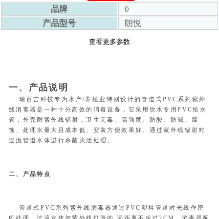
品牌
0
产品型号
朗悦
查看更多参数
一、产品说明
瑞百吉科技专为水产
/
养殖业特别设计的管道式
PVC
系列紫外
线消毒器是一种十分高效的消毒设备，它采用饮水专用
PVC
给水
管，外壳耐紫外线辐射，卫生无毒、高强度、防酸、防碱、腐
蚀、处理水量大且成本低、安装方便效果好。通过紫外线辐射对
过流管道水体进行杀菌灭活处理。
二、产品特点
管道式
PVC
系列紫外线消毒器通过
PVC
塑料管道对光线作密
闭处理，过流水体与紫外线灯管的 远距离不超过
2CM
，消毒器配