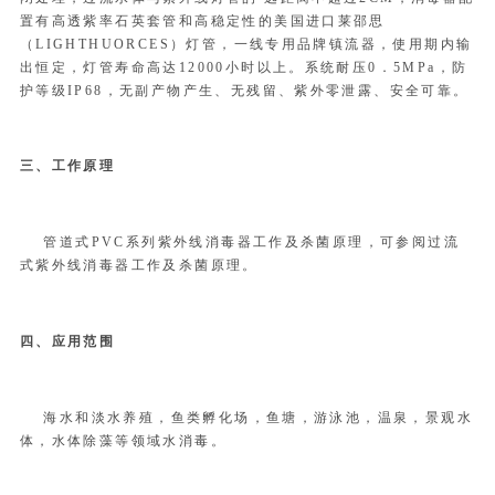
置有高透紫率石英套管和高稳定性的美国进口莱邵思
（
LIGHTHUORCES
）灯管，一线专用品牌镇流器，使用期内输
出恒定，灯管寿命高达
12000
小时以上。系统耐压
0
．
5MPa
，防
护等级
IP68
，无副产物产生、无残留、紫外零泄露、安全可靠。
三、工作原理
管道式
PVC
系列紫外线消毒器工作及杀菌原理，可参阅过流
式紫外线消毒器工作及杀菌原理。
四、应用范围
海水和淡水养殖，鱼类孵化场，鱼塘，游泳池，温泉，景观水
体，水体除藻等领域水消毒。