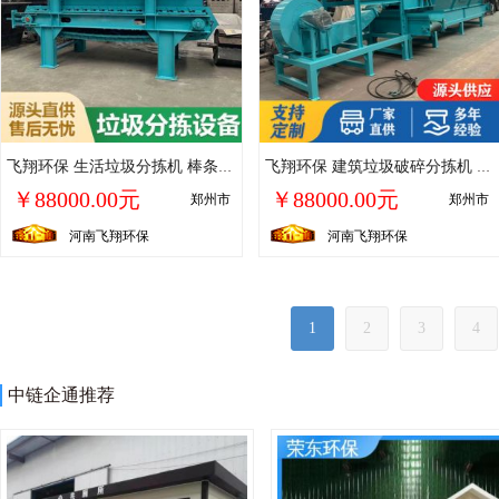
飞翔环保 生活垃圾分拣机 棒条分离机 给料机 低耗高产 操作简单
飞翔环保 建筑垃圾破碎分拣机 棒条筛分机 处理量大 经久耐用
￥88000.00元
￥88000.00元
郑州市
郑州市
河南飞翔环保
河南飞翔环保
1
2
3
4
中链企通推荐