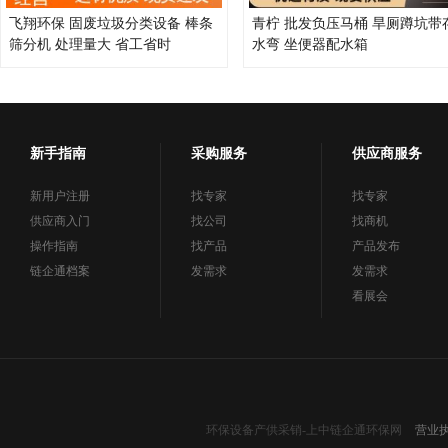
飞翔环保 固废垃圾分类设备 棒条
青柠 批发负压马桶 旱厕蹲坑带
筛分机 处理量大 省工省时
水弯 坐便器配水箱
新手指南
采购服务
供应商服务
新用户注册
找专家
找专家
供应商入门
找公司
找商机
操作指南
找产品
产品发布
链企通档案
发需求
发需求
看展会
环保设备产供采销-上中链企通环保网
营业