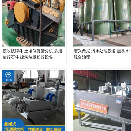
挖改破碎斗 土壤修复筛分机 多用
宏兴桑尼 污水处理设备 黑臭水
途碎石斗 建筑垃圾粉碎设备
综合治理