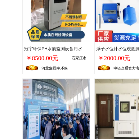
冠宇环保PH水质监测设备污水检测感知+采集+传输三合一质保一年
￥8500.00元
￥2000.00元
石家庄市
河北鑫冠宇环保
中链企通官方