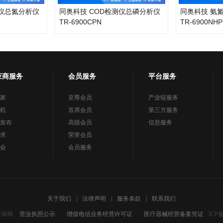
定仪总氮分析仪
同奥科技 COD检测仪总磷分析仪
同奥科技 氨
TR-6900CPN
TR-6900NH
应商服务
会员服务
平台服务
家
至尊会员
产业链服务
机
首席会员
第三方服务
发布
高级会员
信息服务
求
荣誉会员
会
会员服务
关于我们
|
法律声明
|
服务条款
|
联系我们
环保网
营业执照公示
增值电信业务经营许可证
医疗器械经营备案凭证
ICP