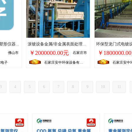
跨境4D多极RF体雕仪塑形仪器美容仪磁脉冲天后仪出口版专用
滚镀设备金属/非金属表面处理设备环保型滚镀自动生产线设备及成套的废水处理设备、废气处理设备源头工厂非标定制
￥2000000.00元
￥1800000.0
佛山市
石家庄市
尔电子
石家庄安中环保设备有限公司
3
4
5
6
7
8
9
10
11