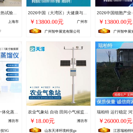
厂家销售高低温交变湿热试验箱 汽车零部件新能源光伏恒温恒湿箱
2026中国（大湾区）大健康与功能医学应用博览会
￥13800.00元
￥13800.00元
上海市
广州市
F
广州智申展览有限公司
广州智申展
全自动蒸馏仪 多功能一体化蒸馏设备 智能蒸馏 仪设备
农业气象站 自动 田间小气候监测站 农田环境监测系统 TZ-NQ8天泽环境
￥18.00元
￥26000.00元
潍坊市
潍坊市
技SG
山东天泽环境科技ga
江苏瑞柏特