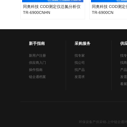
同奥科技 COD测定仪总氮分析仪
同奥科技 COD测
TR-6900CNHN
TR-6900CN
新手指南
采购服务
供
新用户注册
找专家
找专
供应商入门
找公司
找商
操作指南
找产品
产品
链企通档案
发需求
发需
看展
环保设备产供采销-上中链企通