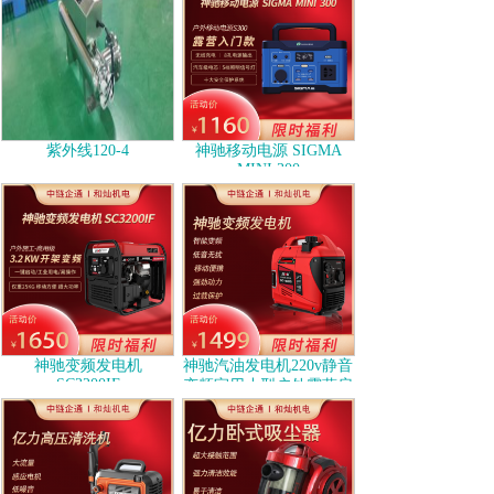
紫外线120-4
神驰移动电源 SIGMA
MINI 300
神驰变频发电机
神驰汽油发电机220v静音
SC3200IF
变频家用小型户外露营房
车别墅商用便携式