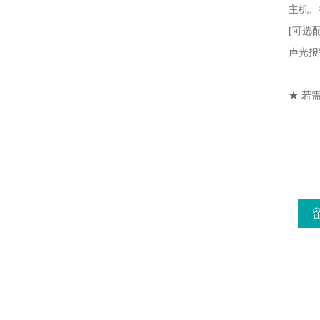
主机、
[可选配
声光报
★ 若