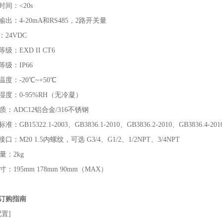
时间：
<20s
输出：
4-20mA和RS485，2路开关量
：
24VDC
等级：
EXD II CT6
等级：
IP66
温度：
-20℃~+50℃
湿度：
0-95%RH（无冷凝）
质：
ADC12铝合金/316不锈钢
准：GB15322.1-2003、GB3836.1-2010、GB3836.2-2010、GB3836.4-201
口：M20 1.5内螺纹，可选 G3/4、G1/2、1/2NPT、3/4NPT
量：
2kg
寸：
195mm 178mm 90mm（MAX）
订购指南
置]