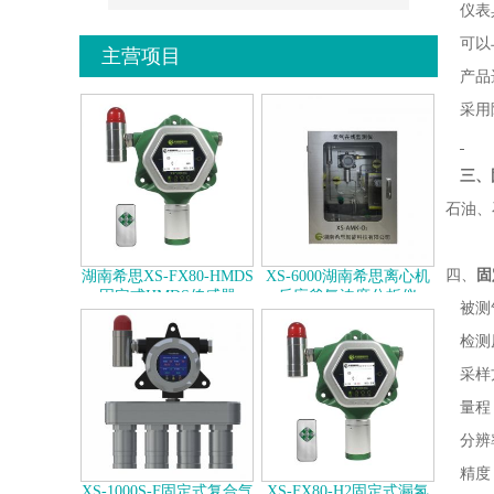
仪表
可以
主营项目
产品
采用
三、
石油、
四、
固
湖南希思XS-FX80-HMDS
XS-6000湖南希思离心机
固定式HMDS传感器
反应釜氧浓度分析仪
被测
检测
采样
量程
分辨
精度
‌XS-1000S-F‌固定式复合气
XS-FX80-H2固定式漏氢