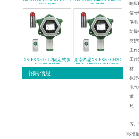
响应
体检测仪
报警器
信号
供电
防爆
防护
工作
工作
XS-FXX80-CL2固定式氯
湖南希思XS-FX80-CH2O
气泄漏报警器
固定式甲醛浓度检测仪
材
招聘信息
执行标
电气接
重
尺
五、
[标准配