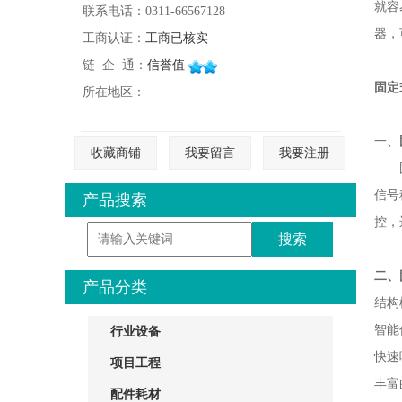
就容
联系电话：0311-66567128
器
，
工商认证：
工商已核实
链 企 通：
信誉值
固定
所在地区：
一、
收藏商铺
我要留言
我要注册
信号
产品搜索
控，
二、
产品分类
结构
智能
行业设备
快
项目工程
丰富
配件耗材