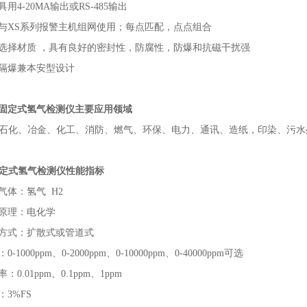
具用
4-20MA输出或RS-485输出
与XS系列报警主机组网使用；每点匹配，点点组合
选择材质 ，具有良好的密封性，防腐性，防爆和抗磁干扰强
隔爆兼本安型设计
固定式氢气检测仪
主要应用领域
石化、冶金、化工、消防、燃气、环保、电力、通讯、造纸，印染、污水
定式氢气检测仪
性能指标
气体：
氢气
H2
原理：
电化学
方式：扩散式或管道式
：
0-1000ppm、0-2000ppm、0-10000ppm、0-40000ppm
可选
率：
0.01ppm
、
0.1ppm
、
1ppm
：
3%FS