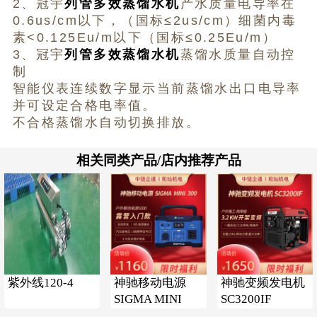
2、冠宇
列管多效蒸馏水机
产水质量电导率在
0.6us/cm以下，（国标≤2us/cm）细菌内毒
素<0.125Eu/m以下（国标≤0.25Eu/m）
3、冠宇
列管多效蒸馏水机
蒸馏水质量自动控
制
智能仪表连续数字显示当前蒸馏水出口电导率
并可设定合格电率值。
不合格蒸馏水自动切换排放。
相关同类产品/店内推荐产品
紫外线120-4
神驰移动电源
神驰变频发电机
SIGMA MINI
SC3200IF
300