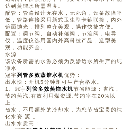
达到蒸馏水所需温度。
配管：管路设计无存水，无死角，设备故障率
低，管路连接采用新式卫生型卡箍联接，内外
镜面抛光，排列整齐美观，操作快捷方便。
配置：调节阀、自动补偿阀，节流阀，电导
仪，温度仪选用国内外高科技产品，造型美
观，功能齐全。
水源
该设备所需的水源必须为反渗透水所生产的纯
净水
冠宇
列管多效蒸馏水机
优势：
出水快：开机5分钟即可生产合格水。
1、冠宇
列管多效蒸馏水机
节省能源：省汽，
节约蒸汽,有效利用煤资源,节约率在20%以
上 。
省水，不用额外的冷却水，为您节省宝贵的纯
化水资 源 。
出水水质高：