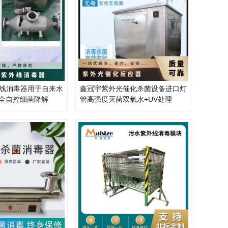
线消毒器用于自来水
鑫冠宇紫外光催化杀菌设备进口灯
C全自控细菌降解
管高强度灭菌双氧水+UV处理