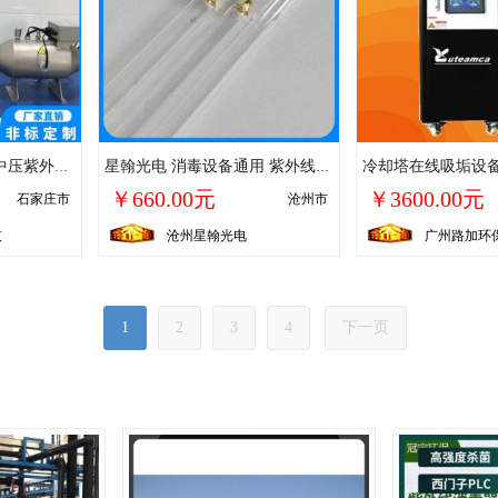
泳池 SPA 学校水处理中压紫外线消毒器 多年经验 持久耐用
星翰光电 消毒设备通用 紫外线固化灯 实体厂 家 支持定做
￥660.00元
￥3600.00元
石家庄市
沧州市
技
沧州星翰光电
广州路加环
1
2
3
4
下一页