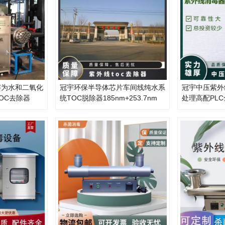
解为水和二氧化
冠宇环保半导体芯片车间线纯水系
冠宇中压紫外
OC去除器
统TOC脱除器185nm+253.7nm
处理高配PL