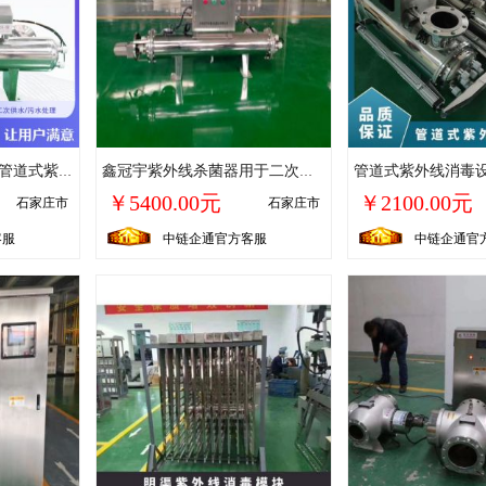
冠宇牌316不锈钢材质管道式紫外线消毒器口径可定制
鑫冠宇紫外线杀菌器用于二次供水项目杀菌率99%管道式安装成本低
￥5400.00元
￥2100.00元
石家庄市
石家庄市
客服
中链企通官方客服
中链企通官