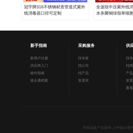
冠宇牌316不锈钢材质管道式紫外
全波段中压紫外线
线消毒器口径可定制
水杀菌铜绿假单细
新手指南
采购服务
供
新用户注册
找专家
找专
供应商入门
找公司
找商
操作指南
找产品
产品
链企通档案
发需求
发需
看展
环保设备产供采销-上中链企通