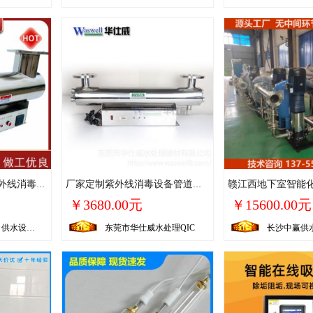
丹纳赫 大型一体式 紫外线消毒器 二次供水直饮水 UVC1080
厂家定制紫外线消毒设备管道式UV杀菌器 生产厂家
￥3680.00元
￥15600.00元
丹纳赫（河北）供水设备ASD
东莞市华仕威水处理QIC
长沙中赢供水