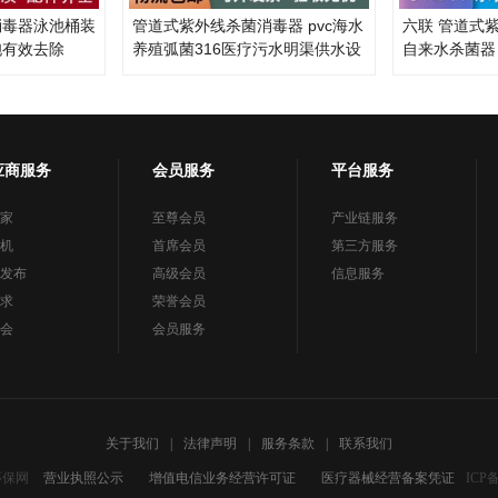
消毒器泳池桶装
管道式紫外线杀菌消毒器 pvc海水
六联 管道式
胞有效去除
养殖弧菌316医疗污水明渠供水设
自来水杀菌器
备
应商服务
会员服务
平台服务
家
至尊会员
产业链服务
机
首席会员
第三方服务
发布
高级会员
信息服务
求
荣誉会员
会
会员服务
关于我们
|
法律声明
|
服务条款
|
联系我们
环保网
营业执照公示
增值电信业务经营许可证
医疗器械经营备案凭证
ICP