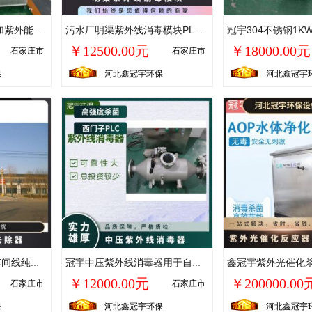
光催化 氧化设备臭氧加紫外能解决自来水厂细菌超标问题
污水厂明渠紫外线消毒模块PLC运行杀菌率高质保一年冠宇
￥12500.00元
￥18000.00元
石家庄市
石家庄市
保
河北鑫冠宇环保
河北鑫冠宇
冠宇环保半导体芯片车间线纯水系统TOC脱除器185nm+253.7nm
冠宇中压紫外线消毒器用于自来水处理高配PLC全自控细菌降解
￥12000.00元
￥200000.00
石家庄市
石家庄市
保
河北鑫冠宇环保
河北鑫冠宇