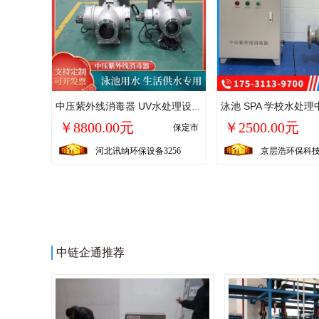
中压紫外线消毒器 UV水处理设备 泳池水除氯 二次供水杀菌 可按需定制
￥8800.00元
￥2500.00元
保定市
河北讯纳环保设备3256
京层浩环保科
中链企通推荐