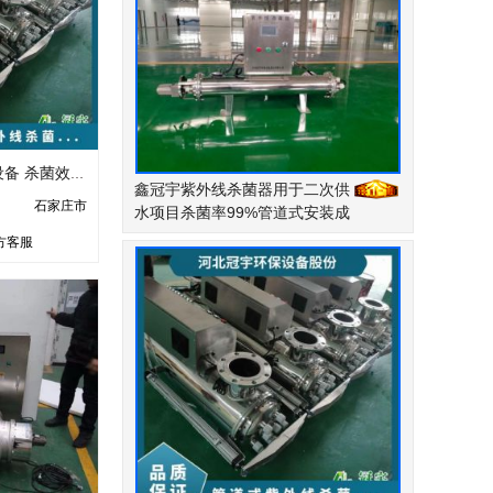
管道式紫外线消毒设备 杀菌效率98 电压220 全自动 型号300W
鑫冠宇紫外线杀菌器用于二次供
石家庄市
水项目杀菌率99%管道式安装成
本低
方客服