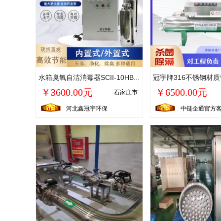
水箱臭氧自洁消毒器SCII-10HB型鑫冠宇外置式杀菌器DN25口径
￥3600.00元
￥6500.00元
石家庄市
河北鑫冠宇环保
中链企通官方