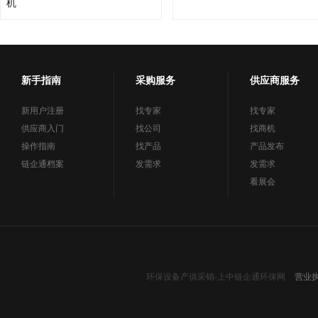
机
新手指南
采购服务
供应商服务
新用户注册
找专家
找专家
供应商入门
找公司
找商机
操作指南
找产品
产品发布
链企通档案
发需求
发需求
看展会
环保设备产供采销-上中链企通环保网
营业