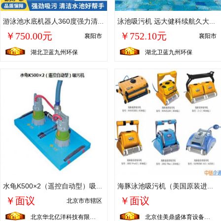
游泳池水底机器人360度强力清扫泳池设备定制ODM/OEM
泳池吸污机 远大健科续航久大功率无绳式全自动智能泳池机器人
￥750.00元
￥752.10元
襄阳市
襄阳市
湖北卫蓝九州环保
湖北卫蓝九州环保
水龟K500×2（遥控自动型）吸污机
海豚泳池吸污机（美国原装进口）吸污机 泳池水吸污机 泳池水清污机
￥面议
￥面议
北京市市辖区
北京华北亿洋科技有限公司
北京佳美鼎盛体育设备有限公司