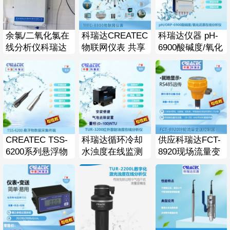
余氯/二氧化氯在
科瑞达CREATEC
科瑞达仪器 pH-
线分析仪科瑞达
物联网仪表 共享
6900酸碱度/氧化
CREATEC医院水
仪表 多参数
还原在线分析仪
厂杀菌消毒总氯
MFC-8800
pH计
检测
CREATEC TSS-
科瑞达循环冷却
供应科瑞达FCT-
6200系列悬浮物
水浊度在线监测
8920现场流量变
数据采集终端 污
TUR-3200红外散
送控制器一体式
泥浓度计
射浊度检测仪
就地显示