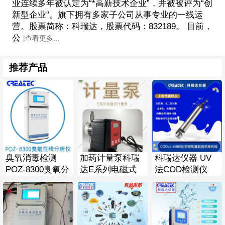
业连续多年被认定为“*高新技术企业”，并被被评为“创
新型企业”。旗下拥有多家子公司从事专业的一线运
营。股票简称：科瑞达，股票代码：832189。 目前，
公
|查看更多...
推荐产品
臭氧消毒检测
加药计量泵科瑞
科瑞达仪器 UV
POZ-8300臭氧分
达E系列电磁式
法COD检测仪
析仪 CREATEC
计量加药泵
COD数据采集终
科瑞达仪器
CREATEC品牌单
端
台400元起